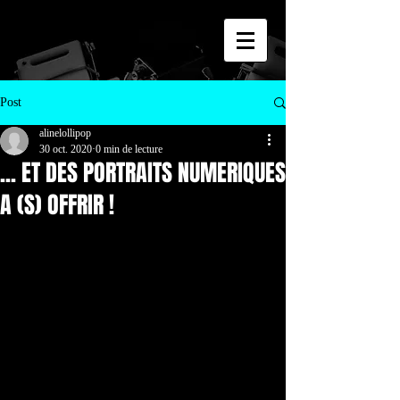
Post
alinelollipop
30 oct. 2020
0 min de lecture
... ET DES PORTRAITS NUMERIQUES
A (S) OFFRIR !