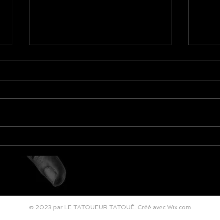
C'est
Parution dans le Ouest France
aujourd'hui !
© 2023 par LE TATOUEUR TATOUÉ. Créé avec
Wix.com