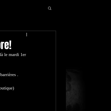
re!
là le mardi 1er 
barrières .
outique)