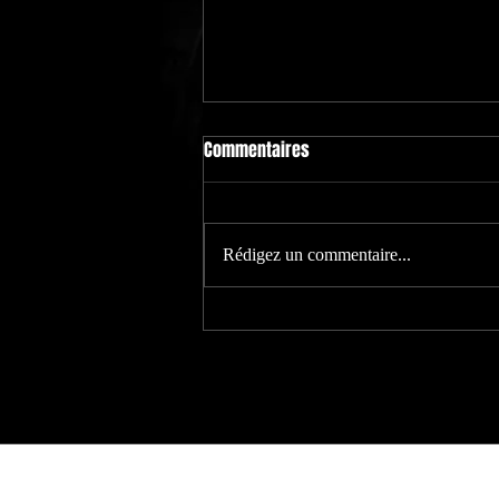
PROBLEME DE MESSAGERIE
Commentaires
Bonjour! il y a un souci dans la
messagerie de ce site, merci d'envoyer
votre projet à
Rédigez un commentaire...
aline.lollipop@gmail.com merci
beaucoup!